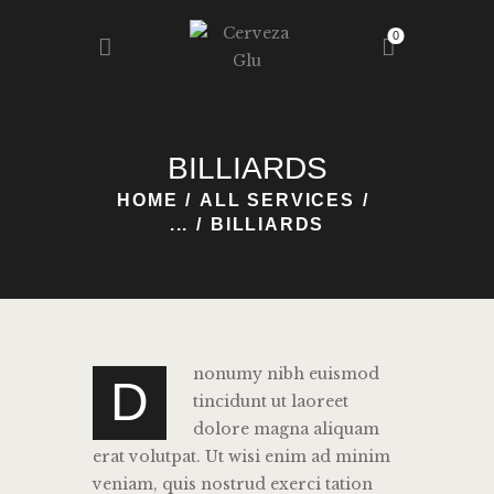
0
HOME
BILLIARDS
NOSOTROS
HOME
ALL SERVICES
NUESTRA GLU
...
BILLIARDS
REGISTRO
BLOG
CONTACTO
nonumy nibh euismod
D
tincidunt ut laoreet
dolore magna aliquam
erat volutpat. Ut wisi enim ad minim
veniam, quis nostrud exerci tation