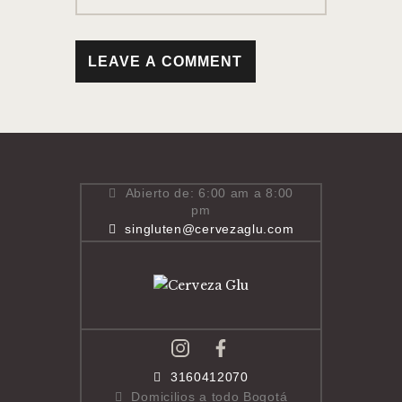
Abierto de: 6:00 am a 8:00
pm
singluten@cervezaglu.com
3160412070
Domicilios a todo Bogotá